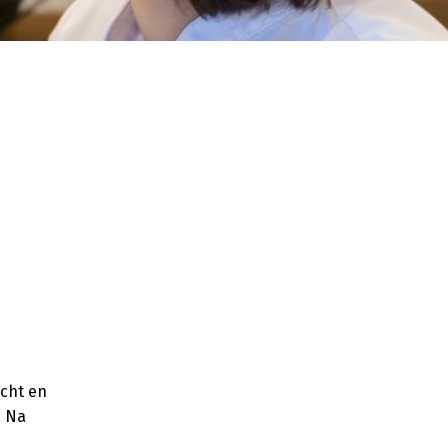
cht en
. Na