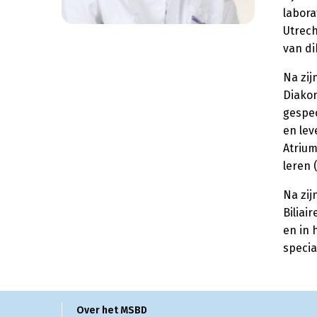
labora
Utrech
van di
Na zij
Diakon
gespec
en lev
Atrium
leren 
Na zij
Biliai
en in 
specia
Over het MSBD