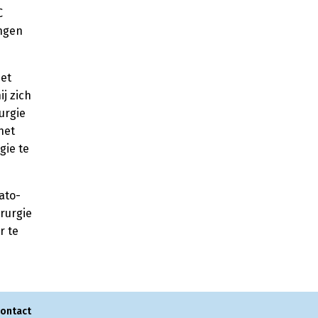
C
ngen
het
j zich
urgie
het
gie te
ato-
irurgie
r te
ontact