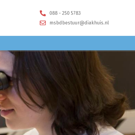
088 - 250 5783
msbdbestuur@diakhuis.nl