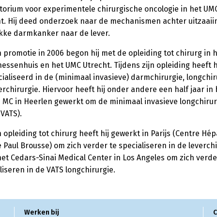
torium voor experimentele chirurgische oncologie in het UM
t. Hij deed onderzoek naar de mechanismen achter uitzaaii
kke darmkanker naar de lever.
n promotie in 2006 begon hij met de opleiding tot chirurg in 
essenhuis en het UMC Utrecht. Tijdens zijn opleiding heeft hi
ialiseerd in de (minimaal invasieve) darmchirurgie, longchir
erchirurgie. Hiervoor heeft hij onder andere een half jaar in 
 MC in Heerlen gewerkt om de minimaal invasieve longchirur
(VATS).
n opleiding tot chirurg heeft hij gewerkt in Parijs (Centre Hép
re Paul Brousse) om zich verder te specialiseren in de leverch
het Cedars-Sinai Medical Center in Los Angeles om zich verde
liseren in de VATS longchirurgie.
Werken bij
C